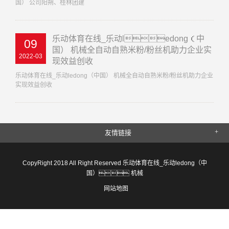
国） 公司阳朔、桂林团建
乐动体育在线_乐动ledong（中
09
国） 机械全自动自熟米粉/粉丝机助力企业实
2022-03
现效益创收
乐动体育在线_乐动ledong（中国） 机械全自动自熟米粉/粉丝机助力企业
实现效益创收
友情链接
CopyRight 2018 All Right Reserved 乐动体育在线_乐动ledong（中
国） 机械
网站地图