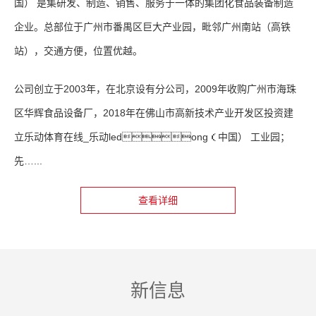
国） 是集研发、制造、销售、服务于一体的集团化食品装备制造
企业。总部位于广州市番禺区巨大产业园，毗邻广州南站（高铁
站），交通方便，位置优越。
公司创立于2003年，在北京设有分公司，2009年收购广州市海珠
区华辉食品设备厂，2018年在佛山市高新技术产业开发区投资建
立乐动体育在线_乐动ledong（中国） 工业园；
先…...
查看详细
新信息