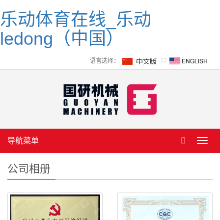
乐动体育在线_乐动
ledong（中国）
语言选择：
∷
导航菜单
Toggl
navig
公司相册