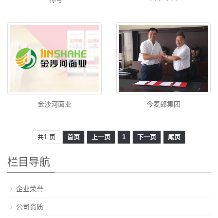
金沙河面业
今麦郎集团
共1 页
首页
上一页
1
下一页
尾页
栏目导航
企业荣誉
公司资质