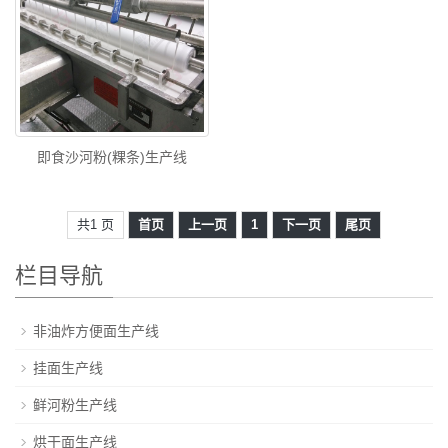
即食沙河粉(粿条)生产线
共1 页
首页
上一页
1
下一页
尾页
栏目导航
非油炸方便面生产线
挂面生产线
鲜河粉生产线
烘干面生产线