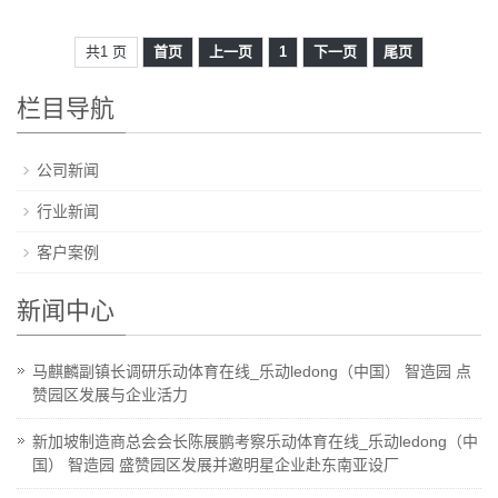
共1 页
首页
上一页
1
下一页
尾页
栏目导航
公司新闻
行业新闻
客户案例
新闻中心
马麒麟副镇长调研乐动体育在线_乐动ledong（中国） 智造园 点
赞园区发展与企业活力
新加坡制造商总会会长陈展鹏考察乐动体育在线_乐动ledong（中
国） 智造园 盛赞园区发展并邀明星企业赴东南亚设厂