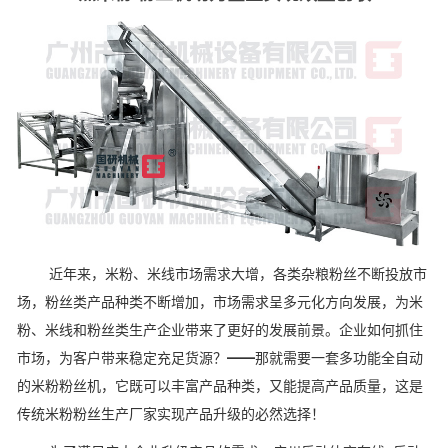
近年来，米粉、米线市场需求大增，各类杂粮粉丝不断投放市
场，粉丝类产品种类不断增加，市场需求呈多元化方向发展，为米
粉、米线和粉丝类生产企业带来了更好的发展前景。企业如何抓住
市场，为客户带来稳定充足货源？━━那就需要一套多功能全自动
的米粉粉丝机，它既可以丰富产品种类，又能提高产品质量，这是
传统米粉粉丝生产厂家实现产品升级的必然选择！