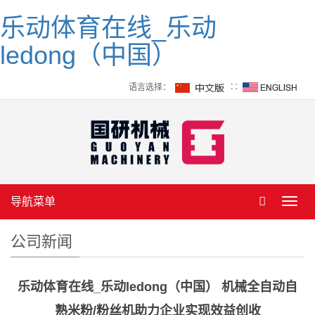
乐动体育在线_乐动
ledong（中国）
语言选择：
∷
导航菜单
Toggl
navig
公司新闻
乐动体育在线_乐动ledong（中国） 机械全自动自
熟米粉/粉丝机助力企业实现效益创收