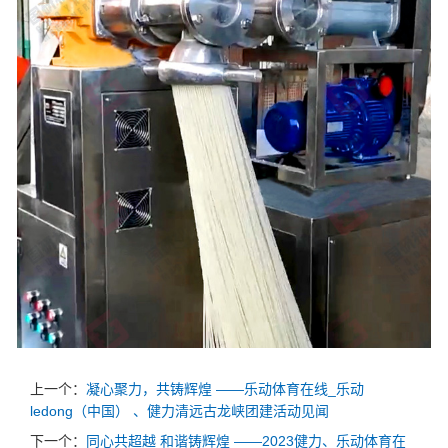
上一个：
凝心聚力，共铸辉煌 ——乐动体育在线_乐动
ledong（中国） 、健力清远古龙峡团建活动见闻
下一个：
同心共超越 和谐铸辉煌 ——2023健力、乐动体育在