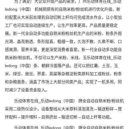
为了满足广大企业升级产品的需求，广州乐动体育在线_乐动
ledong（中国） 机械把原有的自熟米粉/粉丝机进行优化升级，新
的配置从大米前处理到自动切断上杆均可完成流水作业，让小型加
工厂也可实现自动连续生产，让生产效率更高，产品质量更稳定
展。新一代全自动多功能自熟米粉粉丝机生产出的米粉、粉条外观
光滑、晶亮剔透、条形挺直、粗细一致，久泡不散、久煮不断、口
感爽滑、营养丰富，更是深受消费者喜爱。新一代全自动多功能自
熟米粉/粉丝机，不仅可以生产米粉、米线、玉乐动体育在线_乐动
ledong（中国）条、朝鲜冷面等产品，还可以把红薯、土豆、玉
米、绿豆、豌豆、荞麦、高粱等杂粮淀粉类原料加工成粉丝、粉条
和杂粮面条，涵盖了市场上大部分同类产品；实现了一机多用，同
时减少了设备资金投入。
乐动体育在线_乐动ledong（中国） 牌全自动自熟米粉/粉丝机
采用二级热仪设计，设备整线从大米原料浸泡清洗→输送粉碎→搅
拌配料→提升喂料→自熟挤丝→输送切断→自动上杆等功能。
乐动体育在线_乐动ledong（中国） 牌全自动自熟米粉/粉丝机