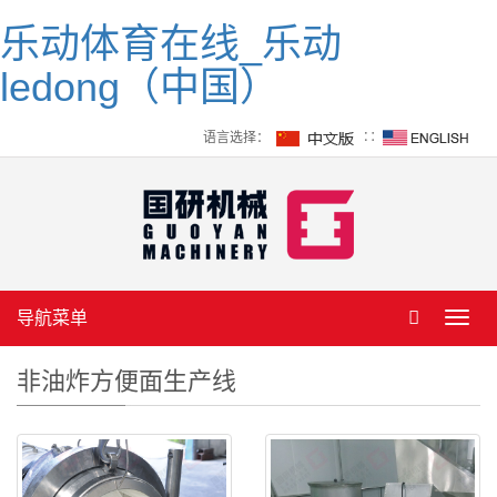
乐动体育在线_乐动
ledong（中国）
语言选择：
∷
导航菜单
Toggl
navig
非油炸方便面生产线