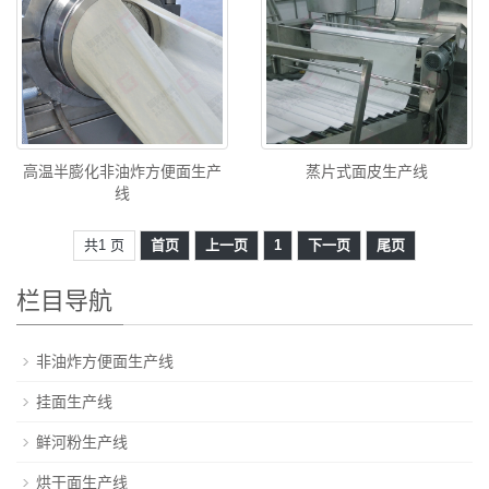
高温半膨化非油炸方便面生产
蒸片式面皮生产线
线
共1 页
首页
上一页
1
下一页
尾页
栏目导航
非油炸方便面生产线
挂面生产线
鲜河粉生产线
烘干面生产线