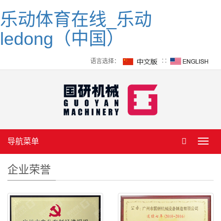
乐动体育在线_乐动
ledong（中国）
语言选择：
∷
导航菜单
Toggl
navig
企业荣誉