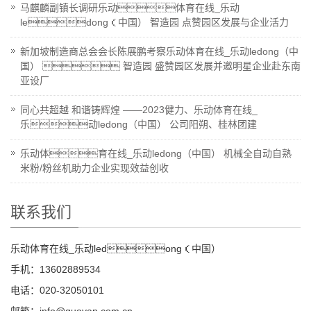
马麒麟副镇长调研乐动体育在线_乐动
ledong（中国） 智造园 点赞园区发展与企业活力
新加坡制造商总会会长陈展鹏考察乐动体育在线_乐动ledong（中
国）  智造园 盛赞园区发展并邀明星企业赴东南
亚设厂
同心共超越 和谐铸辉煌 ——2023健力、乐动体育在线_
乐动ledong（中国） 公司阳朔、桂林团建
乐动体育在线_乐动ledong（中国） 机械全自动自熟
米粉/粉丝机助力企业实现效益创收
联系我们
乐动体育在线_乐动ledong（中国）
手机：13602889534
电话：020-32050101