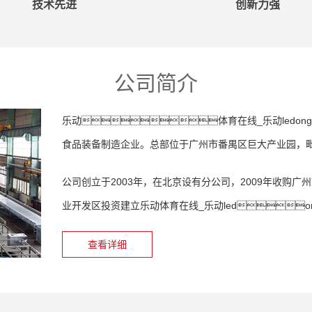
技术先进
创新力强
公司简介
乐动体育在线_乐动ledo
食品装备制造企业。总部位于广州市番禺区巨大产业园，
公司创立于2003年，在北京设有分公司，2009年收购广
业开发区投资建立乐动体育在线_乐动ledon
查看详细