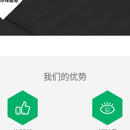
我们的优势