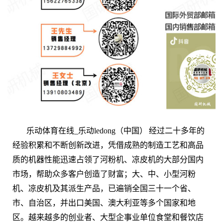
乐动体育在线_乐动ledong（中国） 经过二十多年的
经验积累和不断创新改进，凭借成熟的制造工艺和高品
质的机器性能迅速占领了河粉机、凉皮机的大部分国内
市场，帮助众多客户创造了财富；大、中、小型河粉
机、凉皮机及其派生产品，已遍销全国三十一个省、
市、自治区，并出口美国、澳大利亚等多个国家和地
区。越来越多的创业者、大型企事业单位食堂和餐饮店