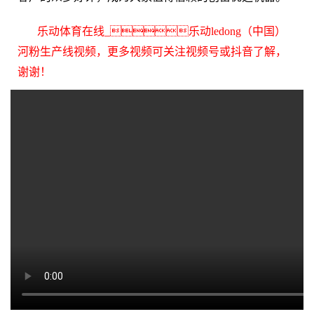
乐动体育在线_乐动ledong（中国）
河粉生产线视频，更多视频可关注视频号或抖音了解，
谢谢！