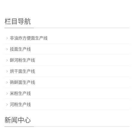
栏目导航
非油炸方便面生产线
挂面生产线
鲜河粉生产线
烘干面生产线
熟鲜面生产线
米粉生产线
河粉生产线
新闻中心